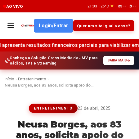
AO VIVO
21:03
26°C
R$ --
$ --
Login/Entrar
Quer um site igual a esse?
ultados financeiros parciais para viabilizar empréstimo de R
Conheça a Solução Cross Media da JMV para
SAIBA MAIS
Rádios, TVs e Streaming
Início
›
Entretenimento
›
Neusa Borges, aos 83 anos, solicita apoio do…
23 de abril, 2025
ENTRETENIMENTO
Neusa Borges, aos 83
anos, solicita apoio do