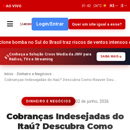
AO VIVO
01:42
26°C
R$ --
$ --
Login/Entrar
Quer um site igual a esse?
o Sul do Brasil traz riscos de ventos intensos e tempestades
Conheça a Solução Cross Media da JMV para
SAIBA MAIS
Rádios, TVs e Streaming
Início
›
Dinheiro e Negócios
›
Cobranças Indesejadas do Itaú? Descubra Como Reaver Seu…
02 de junho, 2026
DINHEIRO E NEGÓCIOS
Cobranças Indesejadas do
Itaú? Descubra Como