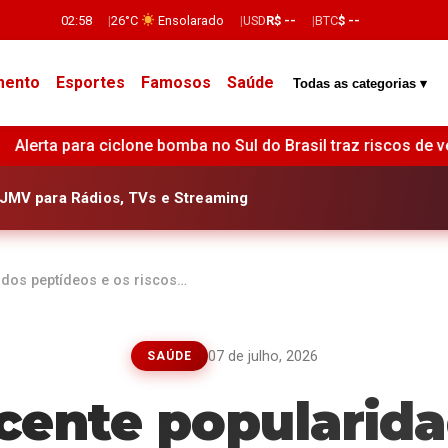
02:58
26°C
Ensolarado
USD
R$ --
BTC
$ --
mento
Esportes
Famosos
Saúde
Todas as categorias ▾
 no Sul do Brasil traz riscos de ventos intensos e tempestad
JMV para Rádios, TVs e Streaming
 dos peptídeos e os riscos…
07 de julho, 2026
SAÚDE
cente popularid