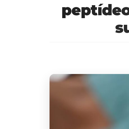
peptídeo
s