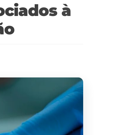
ociados à
ão