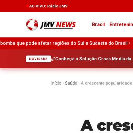
AO VIVO
: Rádio JMV
Brasil
Entreteni
ões do Sul e Sudeste do Brasil •
Alerta para ciclone bomba
Conheça a Solução Cross Media da 
NOVIDADE
Início
›
Saúde
›
A crescente popularidade
A cres