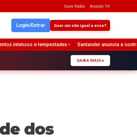
Ouvir Rádio
Assistir TV
Login/Entrar
Quer um site igual a esse?
es •
Santander anuncia a contratação de Daniel Bassan par
SAIBA MAIS
ade dos