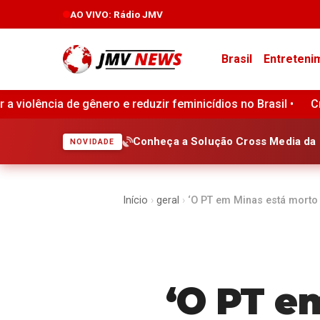
AO VIVO
: Rádio JMV
Brasil
Entreteni
ir feminicídios no Brasil •
Crédito ao consumidor nos Est
Conheça a Solução Cross Media da 
NOVIDADE
Início
›
geral
›
‘O PT em Minas está morto
‘O PT e