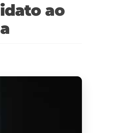
idato ao
ma