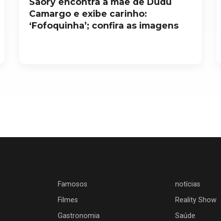
Saory encontra a mãe de Dudu
Camargo e exibe carinho:
‘Fofoquinha’; confira as imagens
Famosos
notícias
Filmes
Reality Show
Gastronomia
Saúde