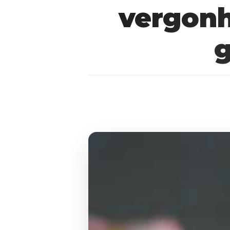
vergonh
g