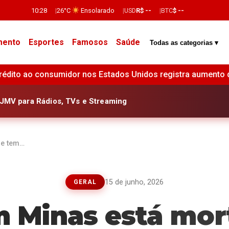
10:28
26°C
Ensolarado
USD
R$ --
BTC
$ --
mento
Esportes
Famosos
Saúde
Todas as categorias ▾
ados Unidos registra aumento de US$ 14,2 bilhões em junho, 
JMV para Rádios, TVs e Streaming
 e tem…
15 de junho, 2026
GERAL
m Minas está mor