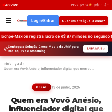
AO VIVO
19:29
26°C
R$ --
$ --
Login/Entrar
Quer um site igual a esse?
n registra lucro de R$ 87 milhões no segundo trimestre de 2
Conheça a Solução Cross Media da JMV para
SAIBA MAIS
Rádios, TVs e Streaming
Início
›
geral
›
Quem era Vovô Anésio, influenciador digital que morreu…
13 de junho, 2026
GERAL
Quem era Vovô Anésio,
influenciador digital que