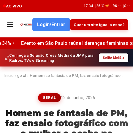
AO VIVO
17:34
26°C
R$ --
$ --
Login/Entrar
Quer um site igual a esse?
to em São Paulo reúne lideranças femininas para discutir o f
Conheça a Solução Cross Media da JMV para
SAIBA MAIS
Rádios, TVs e Streaming
Início
›
geral
›
Homem se fantasia de PM, faz ensaio fotográfico…
12 de junho, 2026
GERAL
Homem se fantasia de PM,
faz ensaio fotográfico com