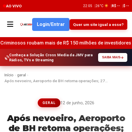
AO VIVO
22:05
26°C
R$ --
$ --
Login/Entrar
Quer um site igual a esse?
bam mais de R$ 150 milhões de investidores em criptomoed
Conheça a Solução Cross Media da JMV para
SAIBA MAIS
Rádios, TVs e Streaming
Início
›
geral
›
Após nevoeiro, Aeroporto de BH retoma operações; 27…
12 de junho, 2026
GERAL
Após nevoeiro, Aeroporto
de BH retoma operações;