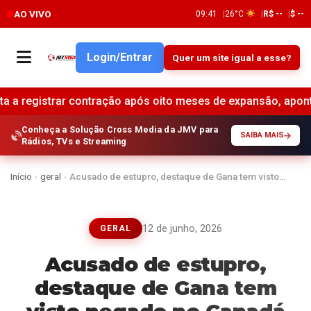
AO VIVO
09:41
26°C
R$ --
$ --
Login/Entrar
Quer um site igual a esse?
 contração após oito meses de expansão, aponta pesquisa •
Conheça a Solução Cross Media da JMV para
SAIBA MAIS
Rádios, TVs e Streaming
Início
›
geral
›
Acusado de estupro, destaque de Gana tem visto…
12 de junho, 2026
GERAL
Acusado de estupro,
destaque de Gana tem