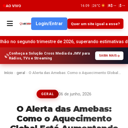
AO VIVO
16:09
26°C
R$ --
$ --
Login/Entrar
Quer um site igual a esse?
undo trimestre de 2026, superando estimativas de mercado •
Conheça a Solução Cross Media da JMV para
SAIBA MAIS
Rádios, TVs e Streaming
Início
›
geral
›
O Alerta das Amebas: Como o Aquecimento Global…
06 de junho, 2026
GERAL
O Alerta das Amebas:
Como o Aquecimento