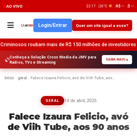
AO VIVO
22:17
26°C
R$ --
$ --
Login/Entrar
Quer um site igual a esse?
s roubam mais de R$ 150 milhões de investidores em cripto
Conheça a Solução Cross Media da JMV para
SAIBA MAIS
Rádios, TVs e Streaming
Início
›
geral
›
Falece Izaura Felicio, avó de Viih Tube, aos…
14 de abril, 2025
GERAL
Falece Izaura Felicio, avó
de Viih Tube, aos 90 anos