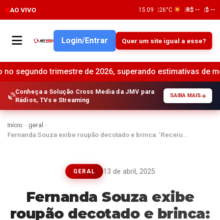
AO VIVO
15:09
26°C
R$ --
$ --
Login/Entrar
Quer um site igual a esse?
o trimestre de 2026, superando estimativas de mercado •
B
Conheça a Solução Cross Media da JMV para
SAIBA MAIS
Rádios, TVs e Streaming
Início
›
geral
›
Fernanda Souza exibe roupão decotado e brinca: ‘Receio…
13 de abril, 2025
GERAL
Fernanda Souza exibe
roupão decotado e brinca: