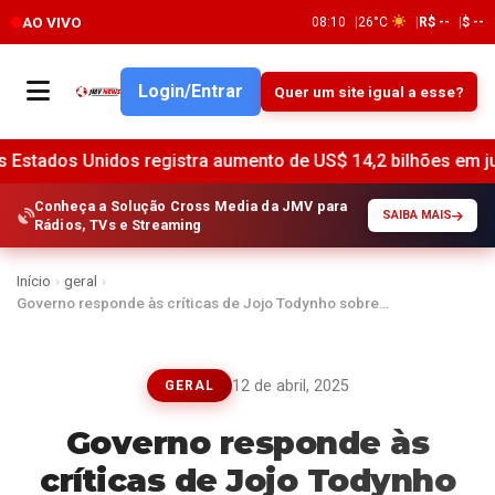
AO VIVO
08:10
26°C
R$ --
$ --
Login/Entrar
Quer um site igual a esse?
registra aumento de US$ 14,2 bilhões em junho, indica o Fe
Conheça a Solução Cross Media da JMV para
SAIBA MAIS
Rádios, TVs e Streaming
Início
›
geral
›
Governo responde às críticas de Jojo Todynho sobre…
12 de abril, 2025
GERAL
Governo responde às
críticas de Jojo Todynho