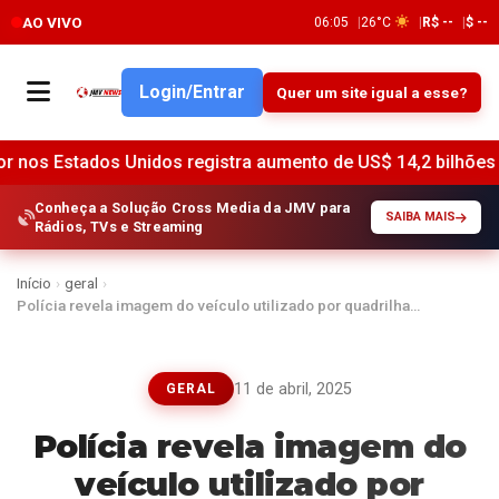
AO VIVO
06:05
26°C
R$ --
$ --
Login/Entrar
Quer um site igual a esse?
os Unidos registra aumento de US$ 14,2 bilhões em junho, i
Conheça a Solução Cross Media da JMV para
SAIBA MAIS
Rádios, TVs e Streaming
Início
›
geral
›
Polícia revela imagem do veículo utilizado por quadrilha…
11 de abril, 2025
GERAL
Polícia revela imagem do
veículo utilizado por