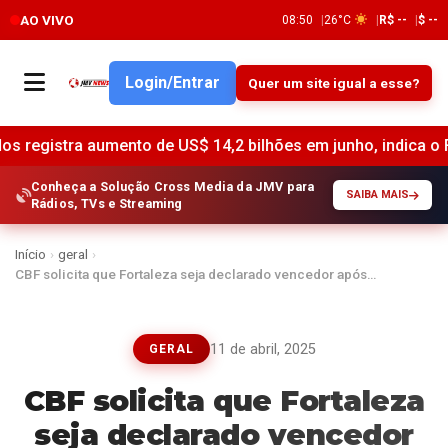
AO VIVO
08:50
26°C
R$ --
$ --
Login/Entrar
Quer um site igual a esse?
to de US$ 14,2 bilhões em junho, indica o Federal Reserve 
Conheça a Solução Cross Media da JMV para
SAIBA MAIS
Rádios, TVs e Streaming
Início
›
geral
›
CBF solicita que Fortaleza seja declarado vencedor após…
11 de abril, 2025
GERAL
CBF solicita que Fortaleza
seja declarado vencedor