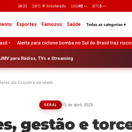
08:23
26°C
Ensolarado
USD
R$ --
BTC
$ --
mento
Esportes
Famosos
Saúde
Todas as categorias ▾
bomba no Sul do Brasil traz riscos de ventos intensos e temp
JMV para Rádios, TVs e Streaming
dores do Cruzeiro se unem…
10 de abril, 2025
GERAL
s, gestão e torc