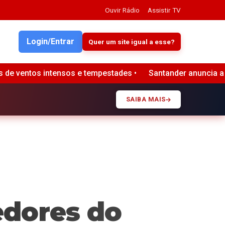
Ouvir Rádio
Assistir TV
Login/Entrar
Quer um site igual a esse?
estades •
Santander anuncia a contratação de Daniel Bassan
SAIBA MAIS
edores do