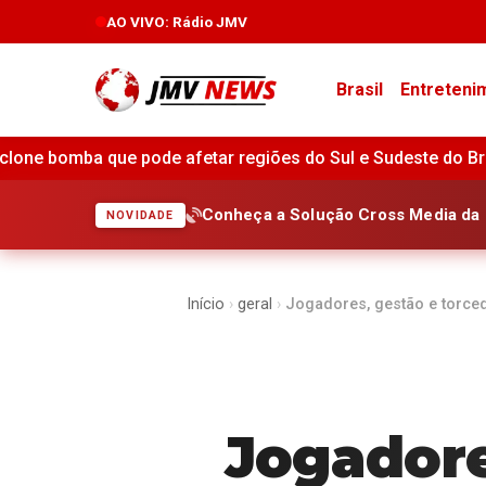
AO VIVO
: Rádio JMV
Brasil
Entreteni
 regiões do Sul e Sudeste do Brasil •
Alerta para ciclone 
Conheça a Solução Cross Media da 
NOVIDADE
Início
›
geral
›
Jogadores, gestão e torce
Jogadore