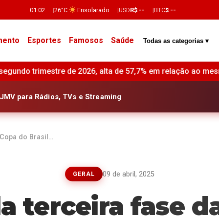
01:02
26°C
Ensolarado
USD
R$ --
BTC
$ --
mento
Esportes
Famosos
Saúde
Todas as categorias ▾
7,7% em relação ao mesmo período do ano anterior •
Revo a
JMV para Rádios, TVs e Streaming
 Copa do Brasil…
09 de abril, 2025
GERAL
a terceira fase 