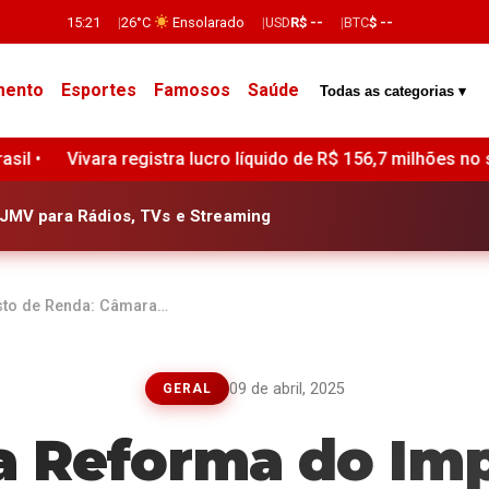
15:21
26°C
Ensolarado
USD
R$ --
BTC
$ --
mento
Esportes
Famosos
Saúde
Todas as categorias ▾
gistra lucro líquido de R$ 156,7 milhões no segundo trimestre
JMV para Rádios, TVs e Streaming
sto de Renda: Câmara…
09 de abril, 2025
GERAL
da Reforma do Im