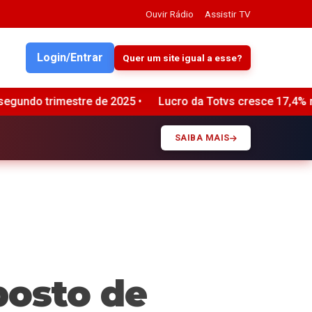
Ouvir Rádio
Assistir TV
Login/Entrar
Quer um site igual a esse?
 de 2025 •
Lucro da Totvs cresce 17,4% no segundo trimest
SAIBA MAIS
posto de