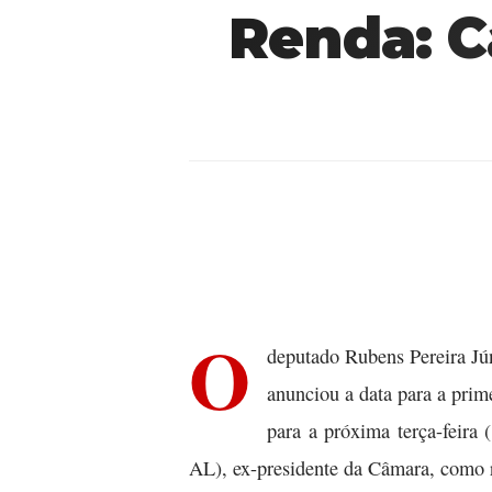
Renda: C
O
deputado Rubens Pereira Jú
anunciou a data para a prim
para a próxima terça-feira 
AL), ex-presidente da Câmara, como r