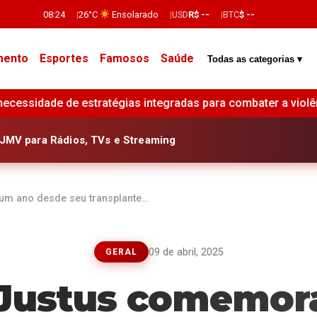
08:24
26°C
Ensolarado
USD
R$ --
BTC
$ --
mento
Esportes
Famosos
Saúde
Todas as categorias ▾
s para combater a violência de gênero e reduzir feminicídio
JMV para Rádios, TVs e Streaming
um ano desde seu transplante…
09 de abril, 2025
GERAL
 Justus comemor