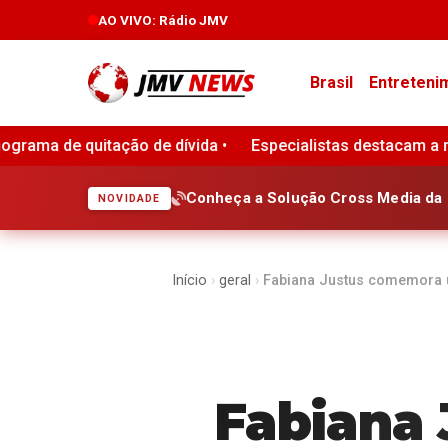
AO VIVO
: Rádio JMV
Brasil
Entreteni
specialistas destacam a necessidade de estratégias integrada
Conheça a Solução Cross Media da 
NOVIDADE
Início
›
geral
›
Fabiana Justus comemora 
Fabiana