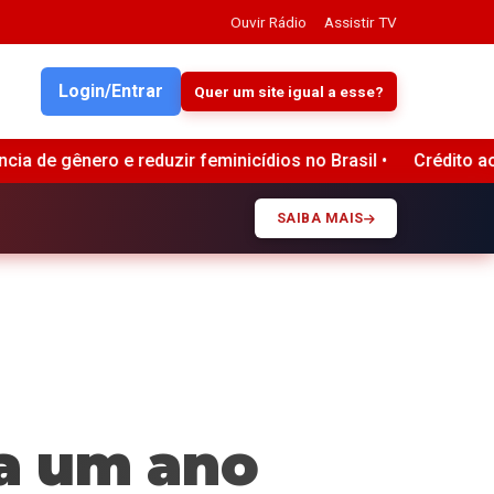
Ouvir Rádio
Assistir TV
Login/Entrar
Quer um site igual a esse?
s no Brasil •
Crédito ao consumidor nos Estados Unidos re
SAIBA MAIS
a um ano