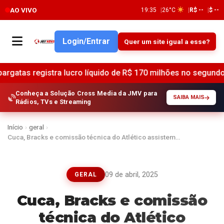
AO VIVO
19:35
26°C
R$ --
$ --
Login/Entrar
Quer um site igual a esse?
ra lucro líquido de R$ 170 milhões no segundo trimestre, aum
Conheça a Solução Cross Media da JMV para
SAIBA MAIS
Rádios, TVs e Streaming
Início
›
geral
›
Cuca, Bracks e comissão técnica do Atlético assistem…
09 de abril, 2025
GERAL
Cuca, Bracks e comissão
técnica do Atlético