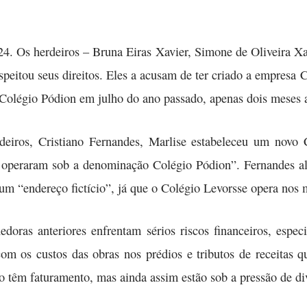
4. Os herdeiros – Bruna Eiras Xavier, Simone de Oliveira Xa
speitou seus direitos. Eles a acusam de ter criado a empresa C
o Colégio Pódion em julho do ano passado, apenas dois meses 
eiros, Cristiano Fernandes, Marlise estabeleceu um novo 
 operaram sob a denominação Colégio Pódion”. Fernandes al
m “endereço fictício”, já que o Colégio Levorsse opera nos
oras anteriores enfrentam sérios riscos financeiros, espec
om os custos das obras nos prédios e tributos de receitas q
têm faturamento, mas ainda assim estão sob a pressão de div