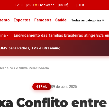
17:10
26°C
Ensolarado
USD
R$ --
BTC
$ --
mento
Esportes
Famosos
Saúde
Todas as categorias ▾
s famílias brasileiras atinge 82% em julho, maior nível hist
JMV para Rádios, TVs e Streaming
Herdeiros e Viúva Relacionada…
09 de abril, 2025
GERAL
a Conflito entre