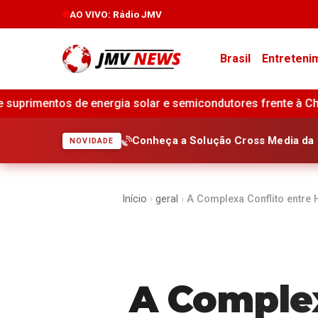
AO VIVO
: Rádio JMV
Brasil
Entreteni
 solar e semicondutores frente à China •
Endividamento da
Conheça a Solução Cross Media da 
NOVIDADE
Início
›
geral
›
A Complexa Conflito entre 
A Complex