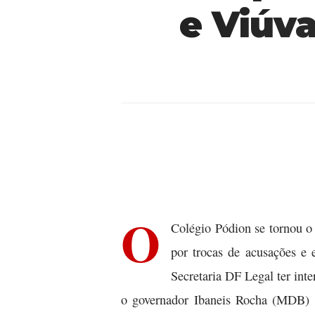
e Viúv
O
Colégio Pódion se tornou o 
por trocas de acusações e
Secretaria DF Legal ter int
o governador Ibaneis Rocha (MDB) d