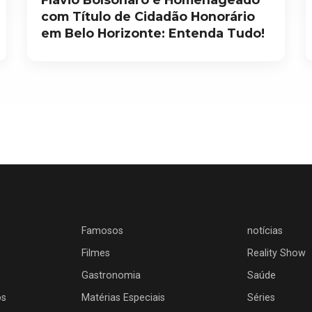
com Título de Cidadão Honorário
em Belo Horizonte: Entenda Tudo!
Famosos
notícias
Filmes
Reality Show
Gastronomia
Saúde
os
Matérias Especiais
Séries