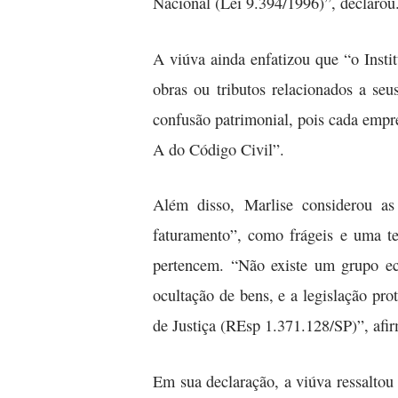
Nacional (Lei 9.394/1996)”, declarou
A viúva ainda enfatizou que “o Insti
obras ou tributos relacionados a s
confusão patrimonial, pois cada empr
A do Código Civil”.
Além disso, Marlise considerou as
faturamento”, como frágeis e uma te
pertencem. “Não existe um grupo ec
ocultação de bens, e a legislação pro
de Justiça (REsp 1.371.128/SP)”, afi
Em sua declaração, a viúva ressaltou 