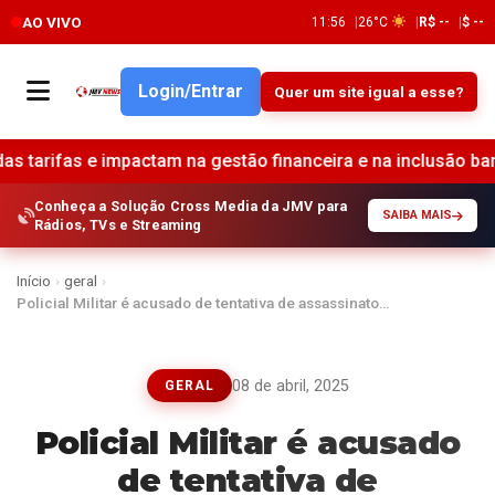
AO VIVO
11:56
26°C
R$ --
$ --
Login/Entrar
Quer um site igual a esse?
actam na gestão financeira e na inclusão bancária •
TotalP
Conheça a Solução Cross Media da JMV para
SAIBA MAIS
Rádios, TVs e Streaming
Início
›
geral
›
Policial Militar é acusado de tentativa de assassinato…
08 de abril, 2025
GERAL
Policial Militar é acusado
de tentativa de