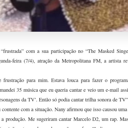
 “frustrada” com a sua participação no “The Masked Singe
nda-feira (7/4), atração da Metropolitana FM, a artista r
frustração para mim. Estava louca para fazer o programa!
mandei 35 música que eu queria cantar e veio um e-mail assi
onagens da TV’. Então só podia cantar trilha sonora de TV”,
cou contente com a situação. Nany afirmou que isso causou um
 a produção. Me sugeriram cantar Marcelo D2, um rap. Ma