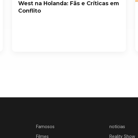
West na Holanda: Fãs e Críticas em
Conflito
Famosos
notícias
Filmes
Reality Show