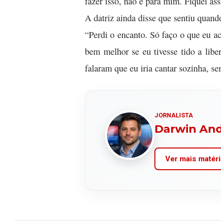
fazer isso, não é para mim. Fiquei as
A datriz ainda disse que sentiu quand
“Perdi o encanto. Só faço o que eu ac
bem melhor se eu tivesse tido a libe
falaram que eu iria cantar sozinha, se
JORNALISTA
Darwin An
Ver mais matéri