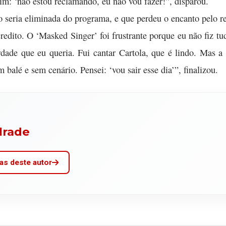
sim: ‘não estou reclamando, eu não vou fazer!”, disparou.
o seria eliminada do programa, e que perdeu o encanto pelo re
redito. O ‘Masked Singer’ foi frustrante porque eu não fiz tu
rdade que eu queria. Fui cantar Cartola, que é lindo. Mas 
m balé e sem cenário. Pensei: ‘vou sair esse dia’”, finalizou.
drade
as deste autor