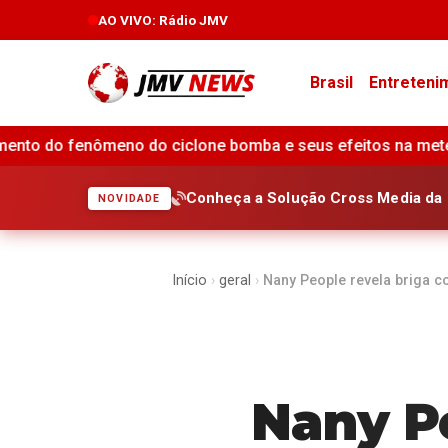
AO VIVO
: Rádio JMV
Brasil
Entreteni
bomba e seus efeitos na meteorologia brasileira •
Crimin
Conheça a Solução Cross Media da 
NOVIDADE
Início
›
geral
›
Nany People revela briga 
Nany Pe