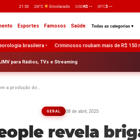
21:53
26°C
Ensolarado
USD
R$ --
BTC
$ --
mento
Esportes
Famosos
Saúde
Todas as categorias ▾
osos roubam mais de R$ 150 milhões de investidores em cri
JMV para Rádios, TVs e Streaming
com a produção do…
08 de abril, 2025
GERAL
ople revela bri