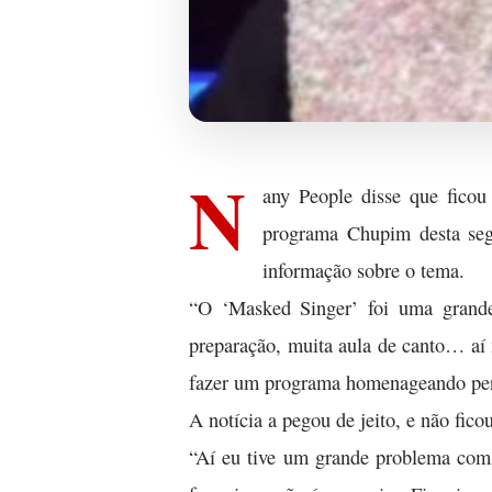
N
any People disse que ficou
programa Chupim desta segu
informação sobre o tema.
“O ‘Masked Singer’ foi uma grande 
preparação, muita aula de canto… aí 
fazer um programa homenageando pers
A notícia a pegou de jeito, e não fi
“Aí eu tive um grande problema com