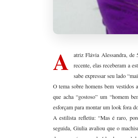
A
atriz Flávia Alessandra, de
recente, elas receberam a e
sabe expressar seu lado “mai
O tema sobre homens bem vestidos a
que acha “gostoso” um “homem bem v
esforçam para montar um look fora do
A estilista refletiu: “Mas é raro, 
seguida, Giulia avaliou que o machis