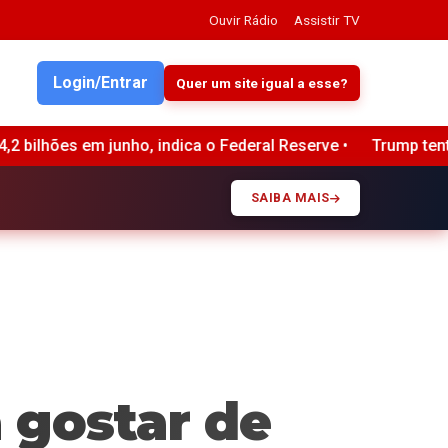
Ouvir Rádio
Assistir TV
Login/Entrar
Quer um site igual a esse?
ederal Reserve •
Trump tenta novamente demitir diretora 
SAIBA MAIS
 gostar de