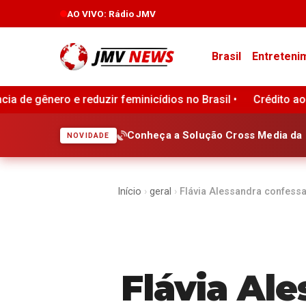
AO VIVO
: Rádio JMV
Brasil
Entreteni
dios no Brasil •
Crédito ao consumidor nos Estados Unidos
Conheça a Solução Cross Media da 
NOVIDADE
Início
›
geral
›
Flávia Alessandra confess
Flávia Al