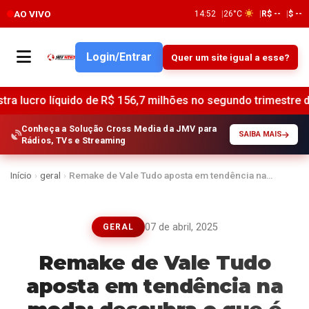
AO VIVO
14:53
26°C
R$ --
$ --
Login/Entrar
Quer um site igual a esse?
uido de R$ 156,7 milhões no segundo trimestre de 2025 •
Lu
Conheça a Solução Cross Media da JMV para
SAIBA MAIS
Rádios, TVs e Streaming
Início
›
geral
›
Remake de Vale Tudo aposta em tendência na…
07 de abril, 2025
GERAL
Remake de Vale Tudo
aposta em tendência na