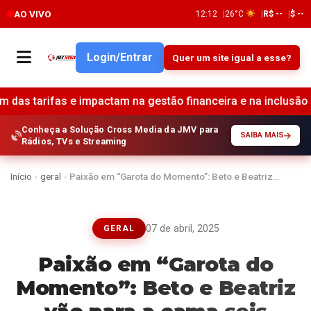
AO VIVO
12:12
26°C
R$ --
$ --
Login/Entrar
Quer um site igual a esse?
 e impactam na gestão financeira e na inclusão bancária •
Conheça a Solução Cross Media da JMV para
SAIBA MAIS
Rádios, TVs e Streaming
Início
›
geral
›
Paixão em “Garota do Momento”: Beto e Beatriz…
07 de abril, 2025
GERAL
Paixão em “Garota do
Momento”: Beto e Beatriz