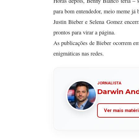
Horas depois, Benny Blanco teria –
para bom entendedor, meio meme já b
Justin Bieber e Selena Gomez encerr
prontos para virar a página.
As publicações de Bieber ocorrem em
enigmáticas nas redes.
JORNALISTA
Darwin An
Ver mais matéri