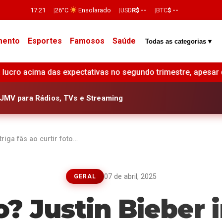
17:21
26°C
Ensolarado
USD
R$ --
BTC
$ --
mento
Esportes
Famosos
Saúde
Todas as categorias ▾
 no segundo trimestre, apesar de queda de 11% no resultado l
JMV para Rádios, TVs e Streaming
riga fãs ao curtir foto…
07 de abril, 2025
GERAL
 Justin Bieber i