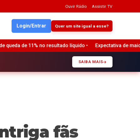
Ouvir Rádio
Assistir TV
Login/Entrar
Quer um site igual a esse?
íquido •
Expectativa de maior faturamento no Dia dos Pai
SAIBA MAIS
ntriga fãs