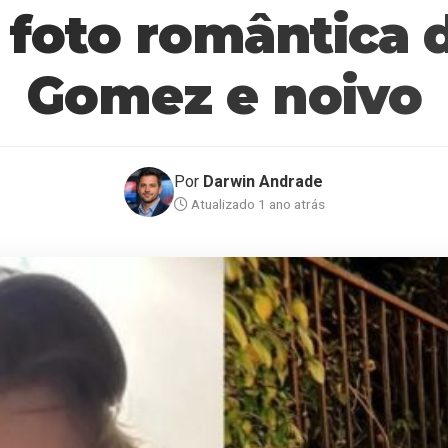
r foto romântica 
Gomez e noivo
Por
Darwin Andrade
Atualizado 1 ano atrás