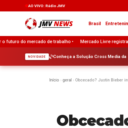
AO VIVO
: Rádio JMV
Brasil
Entreteni
lho •
Mercado Livre registra lucro acima das expectativas
Conheça a Solução Cross Media da 
NOVIDADE
Início
›
geral
›
Obcecado? Justin Bieber int
Obcecado?