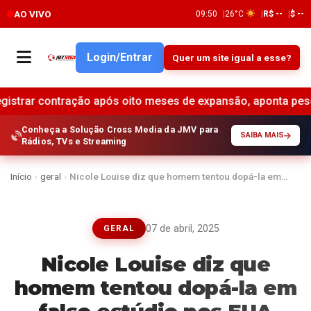
AO VIVO
09:50
26°C
R$ --
$ --
Login/Entrar
Quer um site igual a esse?
ação após oito meses de expansão, aponta pesquisa •
Expec
Conheça a Solução Cross Media da JMV para
SAIBA MAIS
Rádios, TVs e Streaming
Início
›
geral
›
Nicole Louise diz que homem tentou dopá-la em…
07 de abril, 2025
GERAL
Nicole Louise diz que
homem tentou dopá-la em