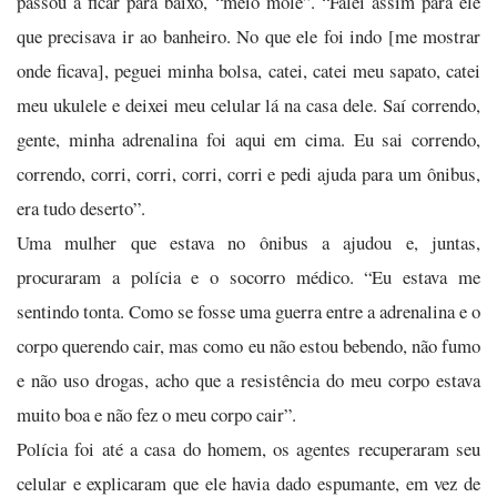
passou a ficar para baixo, “meio mole”. “Falei assim para ele
que precisava ir ao banheiro. No que ele foi indo [me mostrar
onde ficava], peguei minha bolsa, catei, catei meu sapato, catei
meu ukulele e deixei meu celular lá na casa dele. Saí correndo,
gente, minha adrenalina foi aqui em cima. Eu sai correndo,
correndo, corri, corri, corri, corri e pedi ajuda para um ônibus,
era tudo deserto”.
Uma mulher que estava no ônibus a ajudou e, juntas,
procuraram a polícia e o socorro médico. “Eu estava me
sentindo tonta. Como se fosse uma guerra entre a adrenalina e o
corpo querendo cair, mas como eu não estou bebendo, não fumo
e não uso drogas, acho que a resistência do meu corpo estava
muito boa e não fez o meu corpo cair”.
Polícia foi até a casa do homem, os agentes recuperaram seu
celular e explicaram que ele havia dado espumante, em vez de