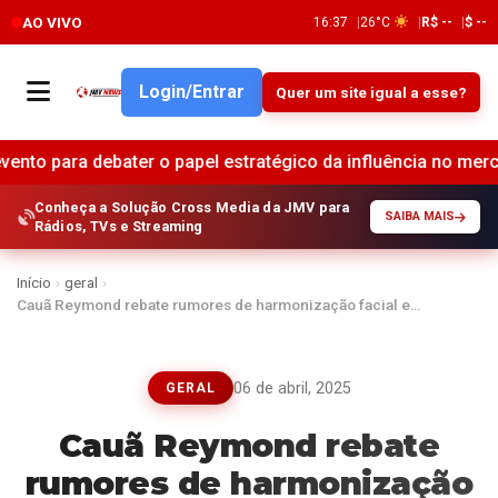
AO VIVO
16:37
26°C
R$ --
$ --
Login/Entrar
Quer um site igual a esse?
er o papel estratégico da influência no mercado e na reputa
Conheça a Solução Cross Media da JMV para
SAIBA MAIS
Rádios, TVs e Streaming
Início
›
geral
›
Cauã Reymond rebate rumores de harmonização facial e…
06 de abril, 2025
GERAL
Cauã Reymond rebate
rumores de harmonização