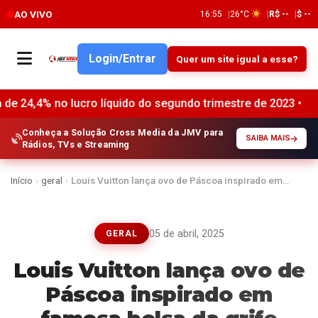
AO VIVO
16:55
26°C
R$ --
$ --
Login/Entrar
Quer um site igual a esse?
 lucro líquido do segundo trimestre de 2023 •
Expiração do
Conheça a Solução Cross Media da JMV para
SAIBA MAIS
Rádios, TVs e Streaming
Início
›
geral
›
Louis Vuitton lança ovo de Páscoa inspirado em…
05 de abril, 2025
GERAL
Louis Vuitton lança ovo de
Páscoa inspirado em