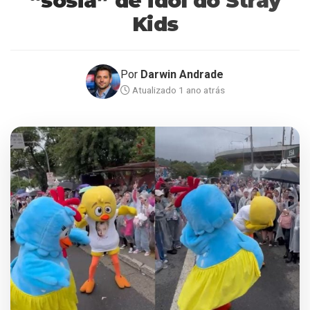
“sósia” de idol do Stray
Kids
Por
Darwin Andrade
Atualizado 1 ano atrás