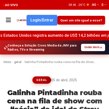
AO VIVO
08:46
26°C
R$ --
$ --
Login/Entrar
Quer um site igual a esse?
os registra aumento de US$ 14,2 bilhões em junho, indica o
Conheça a Solução Cross Media da JMV para
SAIBA MAIS
Rádios, TVs e Streaming
Início
›
geral
›
Galinha Pintadinha rouba cena na fila de show…
05 de abril, 2025
GERAL
Galinha Pintadinha rouba
cena na fila de show com