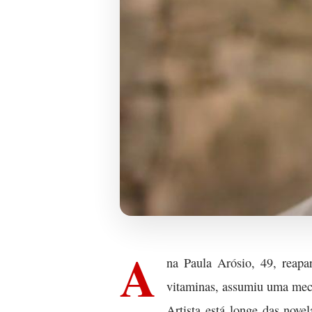
A
na Paula Arósio, 49, reap
vitaminas, assumiu uma mech
Artista está longe das nove