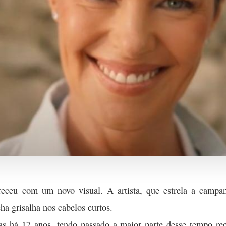
areceu com um novo visual. A artista, que estrela a cam
a grisalha nos cabelos curtos.
las há 17 anos, tendo passado a maior parte desse tempo rec