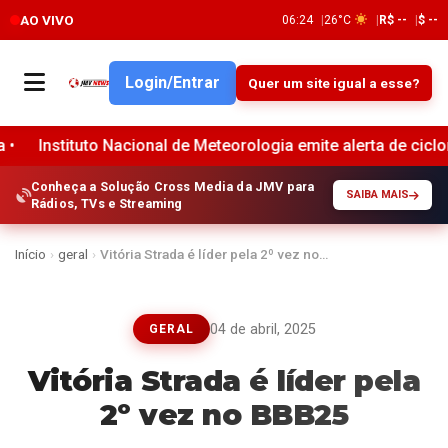
AO VIVO
06:24
26°C
R$ --
$ --
Login/Entrar
Quer um site igual a esse?
to Nacional de Meteorologia emite alerta de ciclone bomba qu
Conheça a Solução Cross Media da JMV para
SAIBA MAIS
Rádios, TVs e Streaming
Início
›
geral
›
Vitória Strada é líder pela 2º vez no…
04 de abril, 2025
GERAL
Vitória Strada é líder pela
2º vez no BBB25