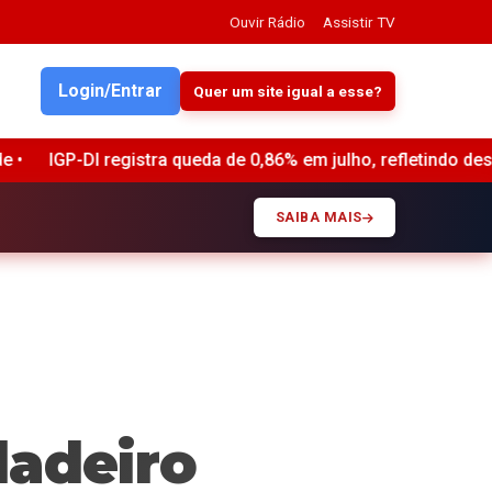
Ouvir Rádio
Assistir TV
Login/Entrar
Quer um site igual a esse?
stra queda de 0,86% em julho, refletindo desaceleração nos 
SAIBA MAIS
dadeiro