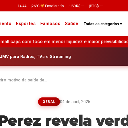
14:44
26°C
Ensolarado
USD
R$ --
BTC
$ --
mento
Esportes
Famosos
Saúde
Todas as categorias ▾
o em menor liquidez e maior previsibilidade •
IGP-DI regi
JMV para Rádios, TVs e Streaming
eiro motivo da saída da…
04 de abril, 2025
GERAL
 Perez revela ver