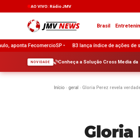
AO VIVO
: Rádio JMV
Brasil
Entreteni
mercioSP •
B3 lança índice de ações de small caps com foc
Conheça a Solução Cross Media da 
NOVIDADE
Início
›
geral
›
Gloria Perez revela verdad
Gloria