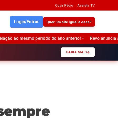
Ouvir Rádio
Assistir TV
Login/Entrar
Quer um site igual a esse?
 anterior •
Revo anuncia aquisição de eVTOLs da Embraer 
SAIBA MAIS
 sempre