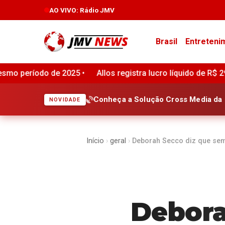
AO VIVO
: Rádio JMV
Brasil
Entreteni
 registra lucro líquido de R$ 294 milhões no segundo trimest
Conheça a Solução Cross Media da 
NOVIDADE
Início
›
geral
›
Deborah Secco diz que se
Debora