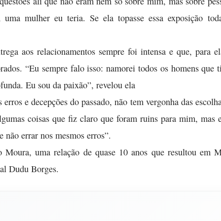
 questões ali que não eram nem só sobre mim, mas sobre p
 uma mulher eu teria. Se ela topasse essa exposição tod
trega aos relacionamentos sempre foi intensa e que, para e
orados. “Eu sempre falo isso: namorei todos os homens que ti
unda. Eu sou da paixão”, revelou ela
erros e decepções do passado, não tem vergonha das escolhas
umas coisas que fiz claro que foram ruins para mim, mas 
e não errar nos mesmos erros”.
Moura, uma relação de quase 10 anos que resultou em M
cal Dudu Borges.