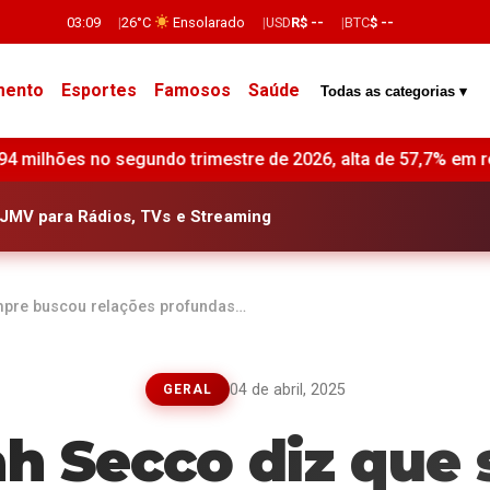
03:09
26°C
Ensolarado
USD
R$ --
BTC
$ --
mento
Esportes
Famosos
Saúde
Todas as categorias ▾
re de 2026, alta de 57,7% em relação ao mesmo período do ano
JMV para Rádios, TVs e Streaming
mpre buscou relações profundas…
04 de abril, 2025
GERAL
h Secco diz que