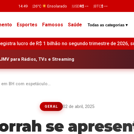
14:49
26°C
Ensolarado
USD
R$ --
BTC
$ --
mento
Esportes
Famosos
Saúde
Todas as categorias ▾
R$ 1 bilhão no segundo trimestre de 2026, superando estimat
JMV para Rádios, TVs e Streaming
a em BH com espetáculo…
02 de abril, 2025
GERAL
orrah se aprese