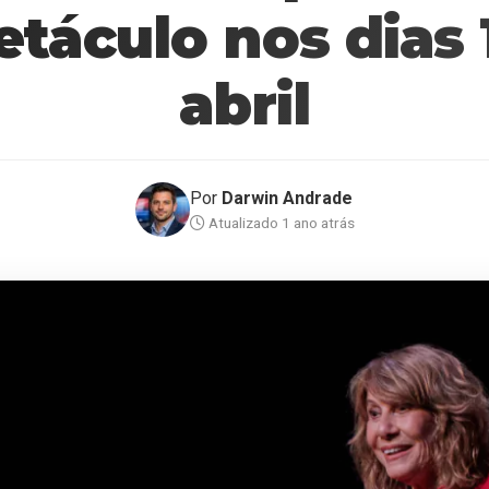
táculo nos dias 1
abril
Por
Darwin Andrade
Atualizado 1 ano atrás