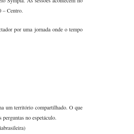
pelo Sympla. As sessões acontecem no
0 – Centro.
ectador por uma jornada onde o tempo
na um território compartilhado. O que
s perguntas no espetáculo.
abrasileira)