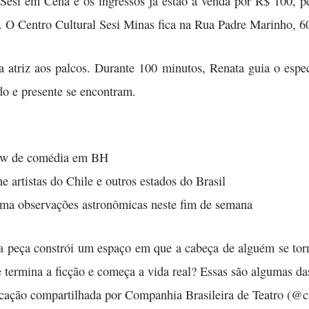
 Sesi em Cena e os ingressos já estão à venda por R$ 100, 
. O Centro Cultural Sesi Minas fica na Rua Padre Marinho, 6
atriz aos palcos. Durante 100 minutos, Renata guia o esp
do e presente se encontram.
how de comédia em BH
e artistas do Chile e outros estados do Brasil
a observações astronômicas neste fim de semana
 a peça constrói um espaço em que a cabeça de alguém se tor
termina a ficção e começa a vida real? Essas são algumas da
cação compartilhada por Companhia Brasileira de Teatro (@ci