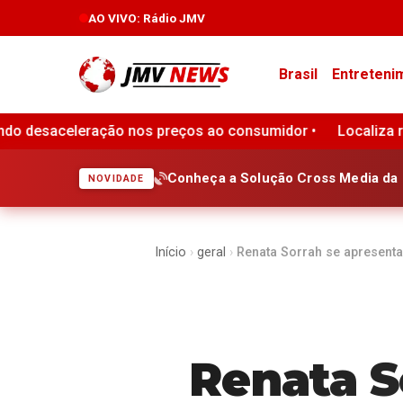
AO VIVO
: Rádio JMV
Brasil
Entreteni
ão nos preços ao consumidor •
Localiza registra lucro de 
Conheça a Solução Cross Media da 
NOVIDADE
Início
›
geral
›
Renata Sorrah se apresent
Renata S