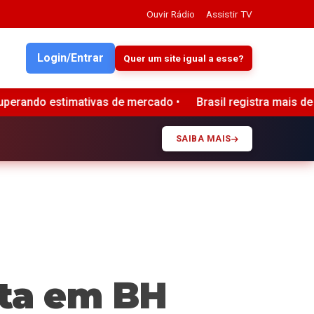
Ouvir Rádio
Assistir TV
Login/Entrar
Quer um site igual a esse?
ivas de mercado •
Brasil registra mais de 34 bilhões de te
SAIBA MAIS
nta em BH