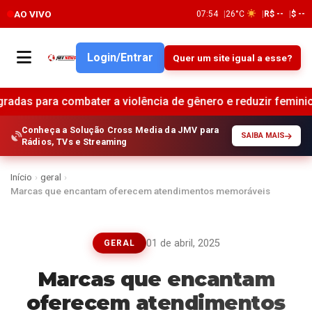
AO VIVO
07:54
26°C
R$ --
$ --
Login/Entrar
Quer um site igual a esse?
ombater a violência de gênero e reduzir feminicídios no Bras
Conheça a Solução Cross Media da JMV para
SAIBA MAIS
Rádios, TVs e Streaming
Início
›
geral
›
Marcas que encantam oferecem atendimentos memoráveis
01 de abril, 2025
GERAL
Marcas que encantam
oferecem atendimentos