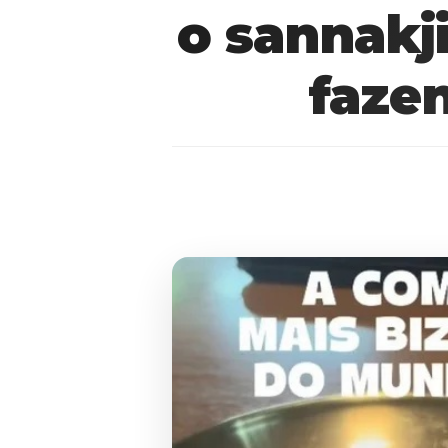
o sannakj
faze