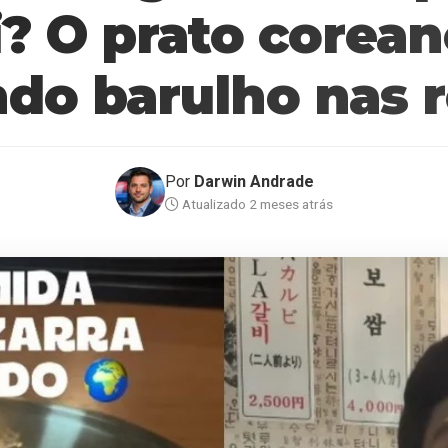
i? O prato corean
ndo barulho nas r
Por
Darwin Andrade
Atualizado 2 meses atrás