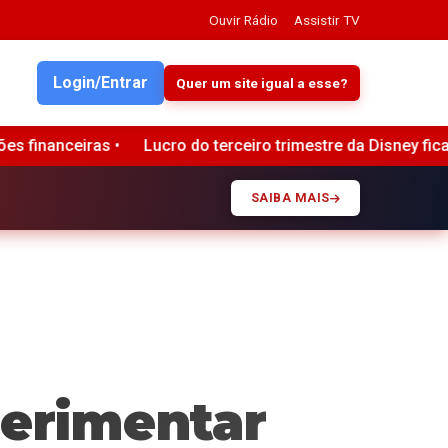
Ouvir Rádio
Assistir TV
Login/Entrar
Quer um site igual a esse?
ceiro trimestre da Disney fica em US$ 2,64 bilhões, superando
SAIBA MAIS
perimentar