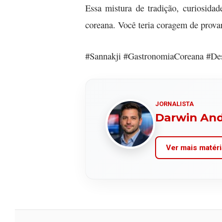
Essa mistura de tradição, curiosida
coreana. Você teria coragem de provar
#Sannakji #GastronomiaCoreana #Des
JORNALISTA
Darwin An
Ver mais matéri