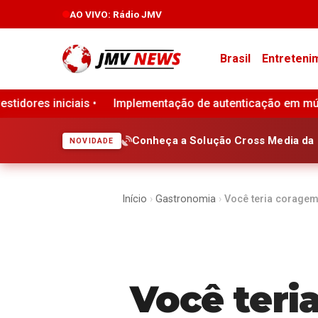
AO VIVO
: Rádio JMV
Brasil
Entreteni
ação de autenticação em múltiplas camadas aumenta a segur
Conheça a Solução Cross Media da 
NOVIDADE
Início
›
Gastronomia
›
Você teria coragem
Você teri