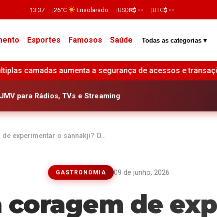
13:37
26°C
Ensolarado
USD
R$ --
BTC
$ --
mento
Esportes
Famosos
Saúde
Todas as categorias ▾
ança de acessos e transações financeiras •
Lucro do ter
JMV para Rádios, TVs e Streaming
 de experimentar o sannakji? O…
09 de junho, 2026
GASTRONOMIA
a coragem de ex