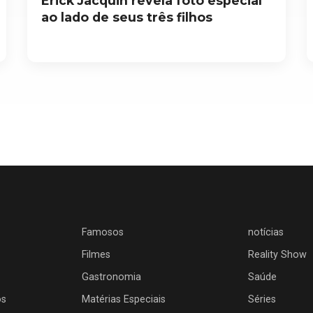
Erick Jacquin revela foto especial
ao lado de seus três filhos
Famosos
notícias
Filmes
Reality Show
Gastronomia
Saúde
os
Matérias Especiais
Séries