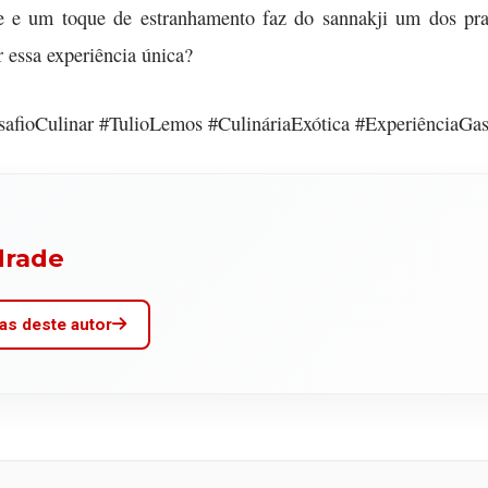
de e um toque de estranhamento faz do sannakji um dos prato
 essa experiência única?
afioCulinar #TulioLemos #CulináriaExótica #ExperiênciaGa
drade
as deste autor