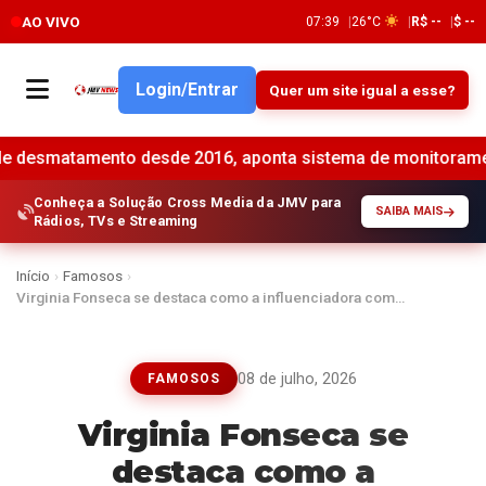
AO VIVO
07:39
26°C
R$ --
$ --
Login/Entrar
Quer um site igual a esse?
esde 2016, aponta sistema de monitoramento •
Banco do B
Conheça a Solução Cross Media da JMV para
SAIBA MAIS
Rádios, TVs e Streaming
Início
›
Famosos
›
Virginia Fonseca se destaca como a influenciadora com…
08 de julho, 2026
FAMOSOS
Virginia Fonseca se
destaca como a