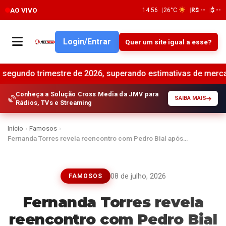
AO VIVO
14:56
26°C
R$ --
$ --
Login/Entrar
Quer um site igual a esse?
estre de 2026, superando estimativas de mercado •
Brasil r
Conheça a Solução Cross Media da JMV para
SAIBA MAIS
Rádios, TVs e Streaming
Início
›
Famosos
›
Fernanda Torres revela reencontro com Pedro Bial após…
08 de julho, 2026
FAMOSOS
Fernanda Torres revela
reencontro com Pedro Bial