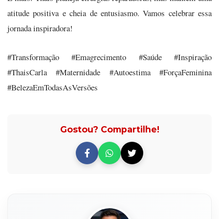
atitude positiva e cheia de entusiasmo. Vamos celebrar essa
jornada inspiradora!
#Transformação #Emagrecimento #Saúde #Inspiração
#ThaisCarla #Maternidade #Autoestima #ForçaFeminina
#BelezaEmTodasAsVersões
Gostou? Compartilhe!