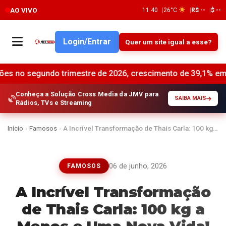
AO VIVO
11:40
26°C
R$ --
$ --
Login/Entrar
Quer um site igual a esse?
 trimestre de 2026, crescimento de 39,1% em relação ao mes
Conheça a Solução Cross Media da JMV para
SAIBA MAIS
Rádios, TVs e Streaming
Início
›
Famosos
›
A Incrível Transformação de Thais Carla: 100 kg…
06 de junho, 2026
FAMOSOS
A Incrível Transformação
de Thais Carla: 100 kg a