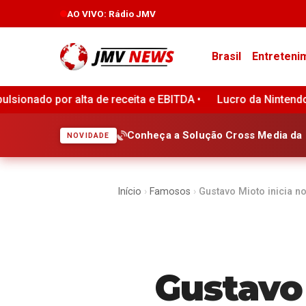
AO VIVO
: Rádio JMV
Brasil
Entreteni
TDA •
Lucro da Nintendo cresce 151% no trimestre impulsi
Conheça a Solução Cross Media da 
NOVIDADE
Início
›
Famosos
›
Gustavo Mioto inicia no
Gustavo 