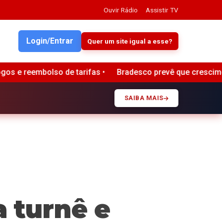
Ouvir Rádio
Assistir TV
Login/Entrar
Quer um site igual a esse?
desco prevê que crescimento da carteira de crédito se alinhe
SAIBA MAIS
a turnê e