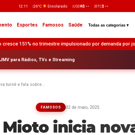
12:11
26°C
Ensolarado
USD
R$ --
BTC
$ --
mento
Esportes
Famosos
Saúde
Todas as categorias ▾
onado por demanda por jogos e reembolso de tarifas •
Bra
JMV para Rádios, TVs e Streaming
va turnê e fala sobre…
02 de maio, 2025
FAMOSOS
Mioto inicia nov