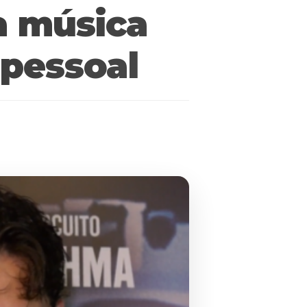
a música
 pessoal