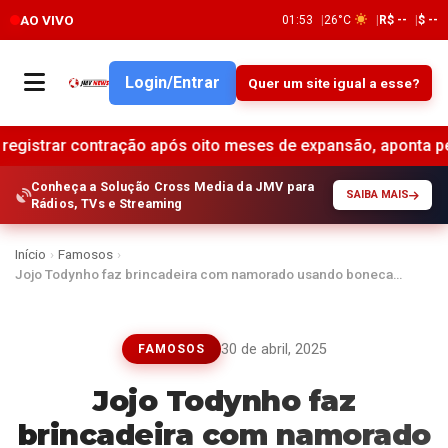
AO VIVO
01:53
26°C
R$ --
$ --
Login/Entrar
Quer um site igual a esse?
ntração após oito meses de expansão, aponta pesquisa •
Ex
Conheça a Solução Cross Media da JMV para
SAIBA MAIS
Rádios, TVs e Streaming
Início
›
Famosos
›
Jojo Todynho faz brincadeira com namorado usando boneca…
30 de abril, 2025
FAMOSOS
Jojo Todynho faz
brincadeira com namorado