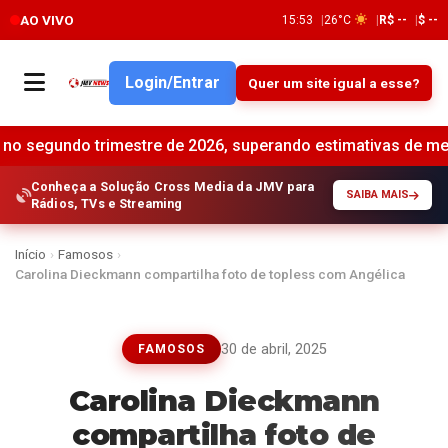
AO VIVO
15:53
26°C
R$ --
$ --
Login/Entrar
Quer um site igual a esse?
 trimestre de 2026, superando estimativas de mercado •
Bra
Conheça a Solução Cross Media da JMV para
SAIBA MAIS
Rádios, TVs e Streaming
Início
›
Famosos
›
Carolina Dieckmann compartilha foto de topless com Angélica
30 de abril, 2025
FAMOSOS
Carolina Dieckmann
compartilha foto de