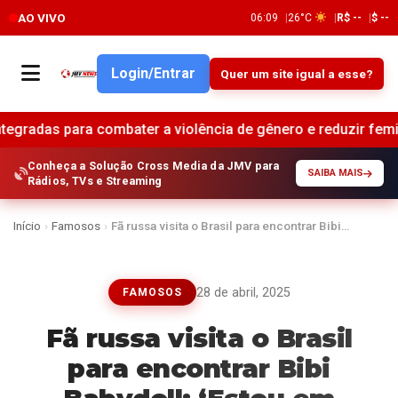
AO VIVO
06:09
26°C
R$ --
$ --
Login/Entrar
Quer um site igual a esse?
ater a violência de gênero e reduzir feminicídios no Brasil 
Conheça a Solução Cross Media da JMV para
SAIBA MAIS
Rádios, TVs e Streaming
Início
›
Famosos
›
Fã russa visita o Brasil para encontrar Bibi…
28 de abril, 2025
FAMOSOS
Fã russa visita o Brasil
para encontrar Bibi