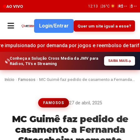
AO VIVO
12:13
26°C
R$ --
$ --
Login/Entrar
Quer um site igual a esse?
do por demanda por jogos e reembolso de tarifas •
Brades
Conheça a Solução Cross Media da JMV para
SAIBA MAIS
Rádios, TVs e Streaming
Início
›
Famosos
›
MC Guimê faz pedido de casamento a Fernanda…
27 de abril, 2025
FAMOSOS
MC Guimê faz pedido de
casamento a Fernanda