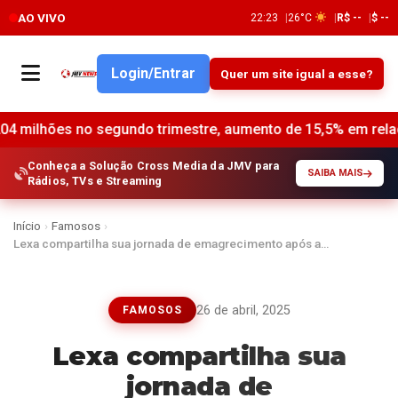
AO VIVO
22:23
26°C
R$ --
$ --
Login/Entrar
Quer um site igual a esse?
segundo trimestre, aumento de 15,5% em relação ao ano ante
Conheça a Solução Cross Media da JMV para
SAIBA MAIS
Rádios, TVs e Streaming
Início
›
Famosos
›
Lexa compartilha sua jornada de emagrecimento após a…
26 de abril, 2025
FAMOSOS
Lexa compartilha sua
jornada de