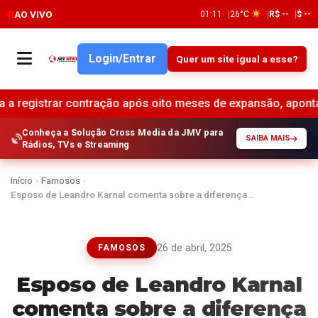
AO VIVO
01:11
26°C
R$ --
$ --
Login/Entrar
Quer um site igual a esse?
 contração após oito meses de expansão, aponta pesquisa •
Conheça a Solução Cross Media da JMV para
SAIBA MAIS
Rádios, TVs e Streaming
Início
›
Famosos
›
Esposo de Leandro Karnal comenta sobre a diferença…
26 de abril, 2025
FAMOSOS
Esposo de Leandro Karnal
comenta sobre a diferença