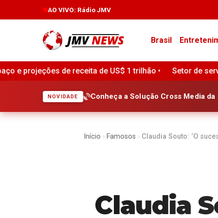
AO VIVO
: Rádio JMV
Brasil
Entreteni
1 trilhão •
Setor de serviços do Brasil volta a registrar
Conheça a Solução Cross Media da 
NOVIDADE
Início
›
Famosos
›
Claudia Souto: ‘O suce
Claudia S