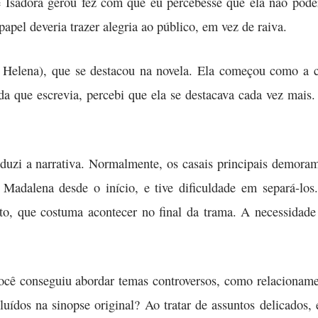
e Isadora gerou fez com que eu percebesse que ela não poder
 papel deveria trazer alegria ao público, em vez de raiva.
ri Helena), que se destacou na novela. Ela começou como a
ida que escrevia, percebi que ela se destacava cada vez mais
uzi a narrativa. Normalmente, os casais principais demoram
e Madalena desde o início, e tive dificuldade em separá-los
to, que costuma acontecer no final da trama. A necessidade
ocê conseguiu abordar temas controversos, como relacioname
uídos na sinopse original? Ao tratar de assuntos delicados, é