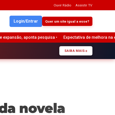
Ouvir Rádio
Assistir TV
Login/Entrar
Quer um site igual a esse?
Expectativa de melhora na economia brasileira aumenta de 3
SAIBA MAIS
 da novela