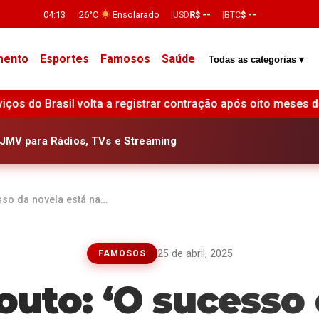
04:13
26°C
Ensolarado
USD
R$ --
BTC
$ --
mento
Esportes
Famosos
Saúde
Todas as categorias ▾
 contração após oito meses de expansão, aponta pesquisa •
JMV para Rádios, TVs e Streaming
sso da novela está na…
25 de abril, 2025
FAMOSOS
outo: ‘O sucesso