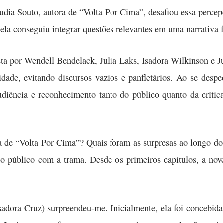
audia Souto, autora de “Volta Por Cima”, desafiou essa perc
la conseguiu integrar questões relevantes em uma narrativa fa
sta por Wendell Bendelack, Julia Laks, Isadora Wilkinson e J
idade, evitando discursos vazios e panfletários. Ao se desp
ncia e reconhecimento tanto do público quanto da crítica, C
da de “Volta Por Cima”? Quais foram as surpresas ao longo d
a do público com a trama. Desde os primeiros capítulos, a no
sadora Cruz) surpreendeu-me. Inicialmente, ela foi concebida