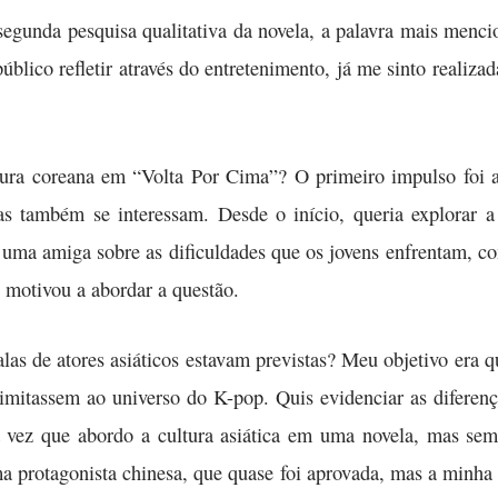
egunda pesquisa qualitativa da novela, a palavra mais mencion
público refletir através do entretenimento, já me sinto reali
ltura coreana em “Volta Por Cima”? O primeiro impulso foi a
s também se interessam. Desde o início, queria explorar a
e uma amiga sobre as dificuldades que os jovens enfrentam, co
 motivou a abordar a questão.
as de atores asiáticos estavam previstas? Meu objetivo era q
limitassem ao universo do K-pop. Quis evidenciar as diferença
 vez que abordo a cultura asiática em uma novela, mas semp
a protagonista chinesa, que quase foi aprovada, mas a minha