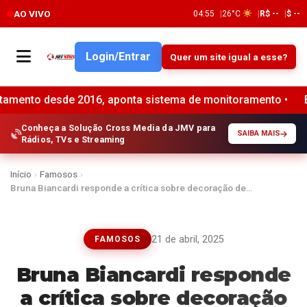
AO VIVO
04:55
26°C
R$ --
$ --
Login/Entrar
Quer um site igual a esse?
 2016, aponta sistema de monitoramento •
Banco do Brasi
Conheça a Solução Cross Media da JMV para
SAIBA MAIS
Rádios, TVs e Streaming
Início
›
Famosos
›
Bruna Biancardi responde a crítica sobre decoração de…
21 de abril, 2025
FAMOSOS
Bruna Biancardi responde
a crítica sobre decoração