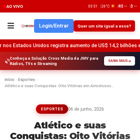
AO VIVO
03:51
26°C
R$ --
$ --
Login/Entrar
Quer um site igual a esse?
s Unidos registra aumento de US$ 14,2 bilhões em junho, in
Conheça a Solução Cross Media da JMV para
SAIBA MAIS
Rádios, TVs e Streaming
Início
›
Esportes
›
Atlético e suas Conquistas: Oito Vitórias em Amistosos…
06 de junho, 2026
ESPORTES
Atlético e suas
Conquistas: Oito Vitórias